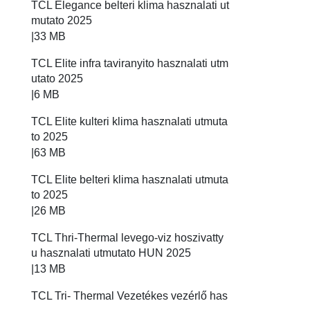
TCL Elegance belteri klima hasznalati ut
mutato 2025
|
33 MB
TCL Elite infra taviranyito hasznalati utm
utato 2025
|
6 MB
TCL Elite kulteri klima hasznalati utmuta
to 2025
|
63 MB
TCL Elite belteri klima hasznalati utmuta
to 2025
|
26 MB
TCL Thri-Thermal levego-viz hoszivatty
u hasznalati utmutato HUN 2025
|
13 MB
TCL Tri- Thermal Vezetékes vezérlő has