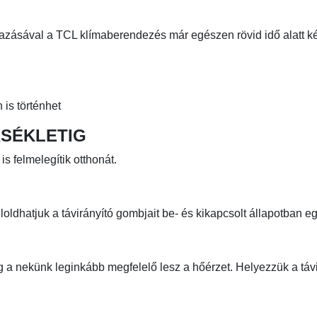
azásával a TCL klímaberendezés már egészen rövid idő alatt k
 is történhet
RSÉKLETIG
s felmelegítik otthonát.
oldhatjuk a távirányító gombjait be- és kikapcsolt állapotban eg
g a nekünk leginkább megfelelő lesz a hőérzet. Helyezzük a távi