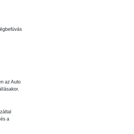
 légbefúvás
én az Auto
llásakor.
záltal
 és a