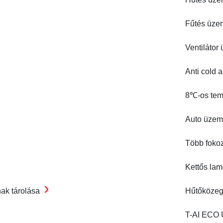
Fűtés üz
Ventiláto
Anti cold a
8℃-os tem
Auto üze
Több fokoz
Kettős lam
›
nak tárolása
Hűtőközeg
T-AI ECO