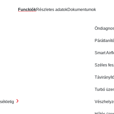
Funckiók
Részletes adatok
Dokumentumok
Öndiagnos
Párátlanít
Smart Airf
Széles fes
Távirányító
Turbó üz
›
sékletig
Vészhelyz
Hűtés üz