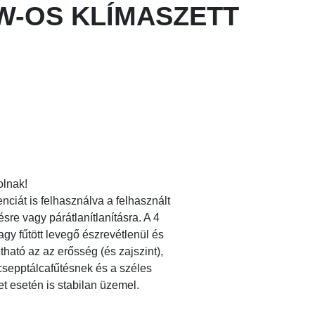
KW-OS KLÍMASZETT
lnak!
ciát is felhasználva a felhasznált
re vagy párátlanítlanításra. A 4
vagy fűtött levegő észrevétlenül és
ható az az erősség (és zajszint),
csepptálcafűtésnek és a széles
 esetén is stabilan üzemel.