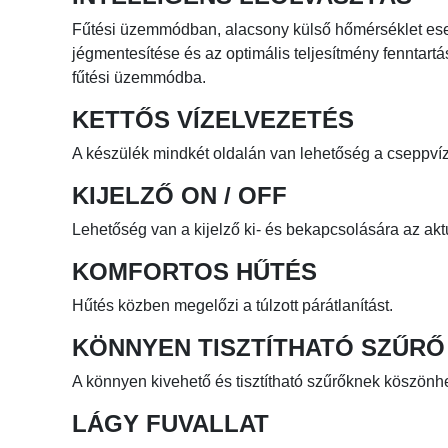
Fűtési üzemmódban, alacsony külső hőmérséklet eset
jégmentesítése és az optimális teljesítmény fenntartá
fűtési üzemmódba.
KETTŐS VÍZELVEZETÉS
A készülék mindkét oldalán van lehetőség a cseppvíz
KIJELZŐ ON / OFF
Lehetőség van a kijelző ki- és bekapcsolására az akt
KOMFORTOS HŰTÉS
Hűtés közben megelőzi a túlzott párátlanítást.
KÖNNYEN TISZTÍTHATÓ SZŰRŐ
A könnyen kivehető és tisztítható szűrőknek köszönh
LÁGY FUVALLAT