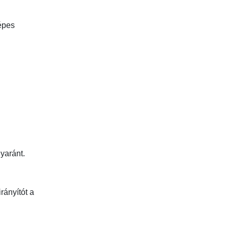
épes
yaránt.
rányítót a