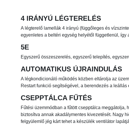
4 IRÁNYÚ LÉGTERELÉS
A légterelő lamellák 4 irányú (függőleges és vízszin
egyenletes a beltéri egység helyétől függetlenül, így
5E
Egyszerű összeszerelés, egyszerű telepítés, egyszerű 
AUTOMATIKUS ÚJRAINDULÁS
A légkondicionáló működés közben eltárolja az üzem
Restart funkció segítségével, a berendezés a leállá
CSEPPTÁLCA FŰTÉS
Fűtési üzemmódban a fűtött csepptálca meggátolja, h
biztosítva annak akadálymentes kivezetését. Nagy h
felgyülemlő jég kárt tehet a készülék ventilátor lapá