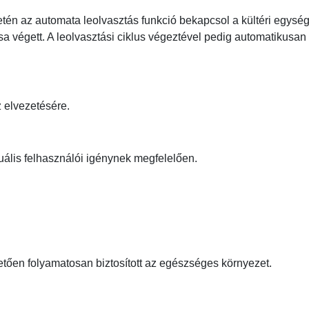
én az automata leolvasztás funkció bekapcsol a kültéri egysé
sa végett. A leolvasztási ciklus végeztével pedig automatikusan 
 elvezetésére.
uális felhasználói igénynek megfelelően.
etően folyamatosan biztosított az egészséges környezet.