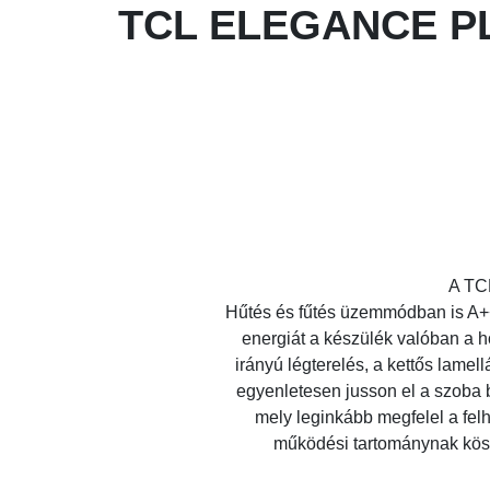
TCL ELEGANCE PL
A TC
Hűtés és fűtés üzemmódban is A+++
energiát a készülék valóban a h
irányú légterelés, a kettős lamell
egyenletesen jusson el a szoba b
mely leginkább megfelel a fel
működési tartománynak kösz