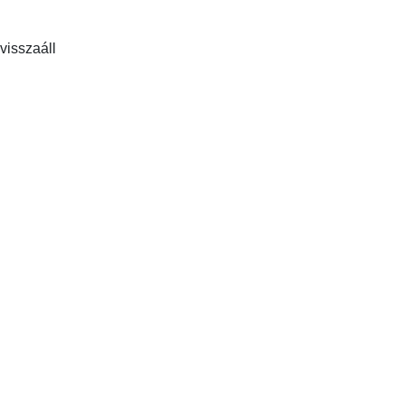
g
visszaáll