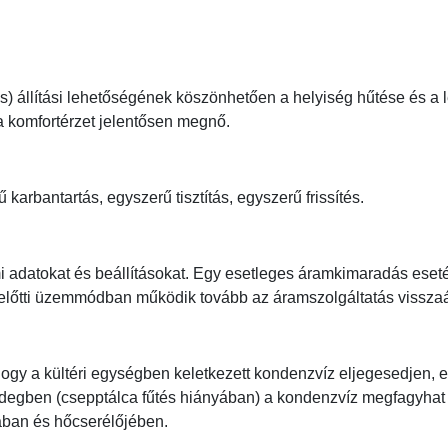
tes) állítási lehetőségének köszönhetően a helyiség hűtése és a
 a komfortérzet jelentősen megnő.
karbantartás, egyszerű tisztítás, egyszerű frissítés.
i adatokat és beállításokat. Egy esetleges áramkimaradás eset
s előtti üzemmódban működik tovább az áramszolgáltatás visszaá
ogy a kültéri egységben keletkezett kondenzvíz eljegesedjen, e
idegben (csepptálca fűtés hiányában) a kondenzvíz megfagyhat
tjában és hőcserélőjében.