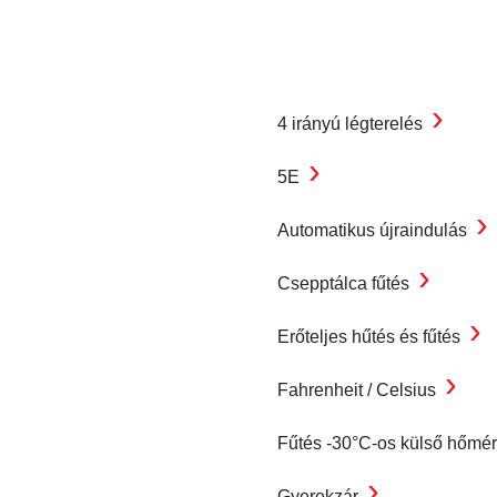
›
4 irányú légterelés
›
5E
›
Automatikus újraindulás
›
Csepptálca fűtés
›
Erőteljes hűtés és fűtés
›
Fahrenheit / Celsius
Fűtés -30°C-os külső hőmér
›
Gyerekzár