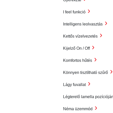
›
I feel funkció
›
Intelligens leolvasztás
›
Kettős vízelvezetés
›
Kijelző On / Off
›
Komfortos hűtés
›
Könnyen tisztítható szűrő
›
Lágy fuvallat
Légterelő lamella pozíciójá
›
Néma üzemmód