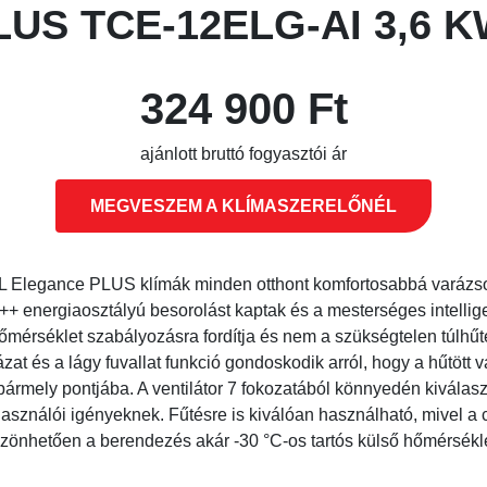
US TCE-12ELG-AI 3,6 
324 900 Ft
ajánlott bruttó fogyasztói ár
MEGVESZEM A KLÍMASZERELŐNÉL
L Elegance PLUS klímák minden otthont komfortosabbá varázso
 energiaosztályú besorolást kaptak és a mesterséges intelligen
őmérséklet szabályozásra fordítja és nem a szükségtelen túlhűtés
ázat és a lágy fuvallat funkció gondoskodik arról, hogy a hűtött 
ármely pontjába. A ventilátor 7 fokozatából könnyedén kiválaszt
használói igényeknek. Fűtésre is kiválóan használható, mivel a 
önhetően a berendezés akár -30 °C-os tartós külső hőmérséklet