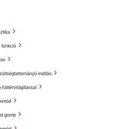
›
ztika
›
ó funkció
›
low
›
zültségtartományú indítás
›
 háttérvilágítással
›
emmód
›
et gomb
›
emmód