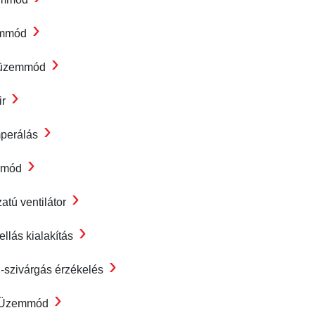
›
emmód
›
r üzemmód
›
ir
›
perálás
›
mmód
›
atú ventilátor
›
ellás kialakítás
›
-szivárgás érzékelés
›
 Üzemmód