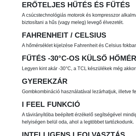
ERŐTELJES HŰTÉS ÉS FŰTÉS
A csúcstechnológiás motorok és kompresszor alkalm
biztosítani a hűs (vagy meleg) levegő élvezetét.
FAHRENHEIT / CELSIUS
A hőmérséklet kijelzése Fahrenheit és Celsius fokban
FŰTÉS -30°C-OS KÜLSŐ HŐMÉ
Legyen kint akár -30°C, a TCL készülékek még akkor i
GYEREKZÁR
Gombkombináció használatával lezárhatjuk, illetve fel
I FEEL FUNKCIÓ
A távirányítóba beépített érzékelő segítségével mindi
helyiségen belül oda, ahol a legtöbbet tartózkodunk.
INTELLIGENS LEOLVASZTÁS