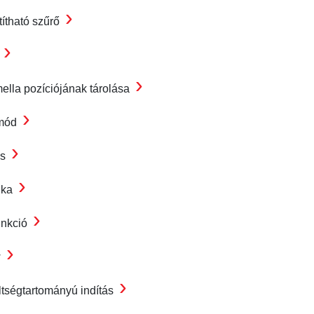
›
títható szűrő
›
t
›
mella pozíciójának tárolása
›
mód
›
és
›
ika
›
unkció
›
w
›
ltségtartományú indítás