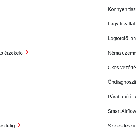
Könnyen tisz
Lágy fuvalla
Légterelő la
›
ás érzékelő
Néma üzem
Okos vezérl
Öndiagnoszt
Párátlanító f
Smart Airflo
›
sékletig
Széles feszü