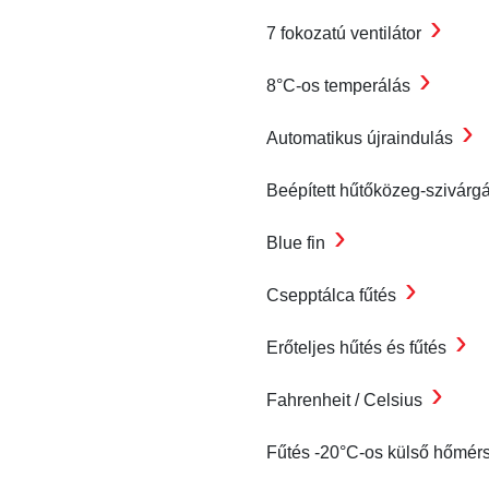
›
7 fokozatú ventilátor
›
8°C-os temperálás
›
Automatikus újraindulás
Beépített hűtőközeg-szivárg
›
Blue fin
›
Csepptálca fűtés
›
Erőteljes hűtés és fűtés
›
Fahrenheit / Celsius
Fűtés -20°C-os külső hőmér