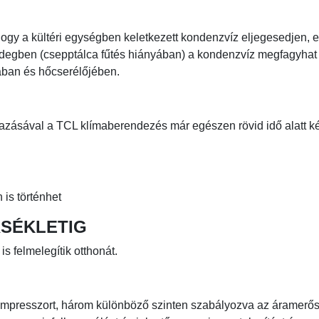
ogy a kültéri egységben keletkezett kondenzvíz eljegesedjen, e
idegben (csepptálca fűtés hiányában) a kondenzvíz megfagyhat
tjában és hőcserélőjében.
azásával a TCL klímaberendezés már egészen rövid idő alatt k
 is történhet
RSÉKLETIG
s felmelegítik otthonát.
mpresszort, három különböző szinten szabályozva az áramerős