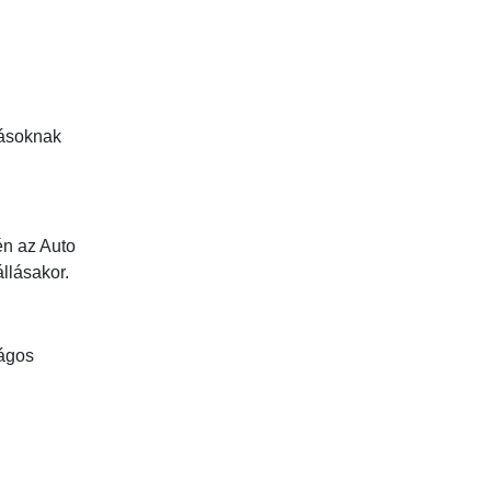
tásoknak
én az Auto
llásakor.
ságos