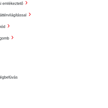
›
si emlékeztető
›
áttérvilágítással
›
mód
›
 gomb
 légbefúvás