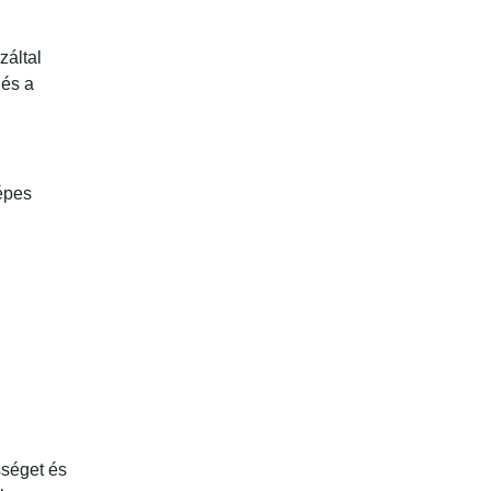
záltal
 és a
épes
séget és