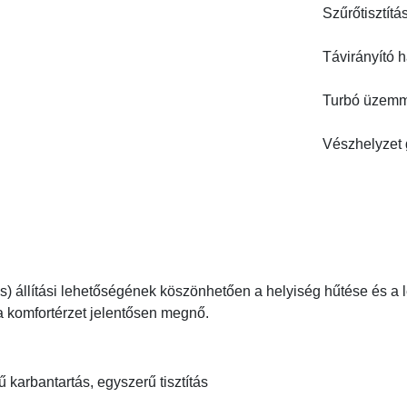
Szűrőtisztítá
Távirányító h
Turbó üzem
Vészhelyzet
tes) állítási lehetőségének köszönhetően a helyiség hűtése és a
 a komfortérzet jelentősen megnő.
 karbantartás, egyszerű tisztítás