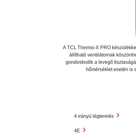
A TCL Thermo-X PRO készülékkel a 
állítható ventilátornak köszönhe
gondoskodik a levegő tisztaságár
hőmérséklet esetén is 
›
4 irányú légterelés
›
4E