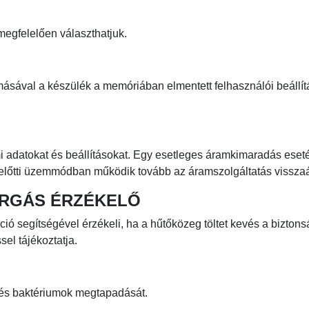
megfelelően választhatjuk.
ával a készülék a memóriában elmentett felhasználói beállí
i adatokat és beállításokat. Egy esetleges áramkimaradás eset
s előtti üzemmódban működik tovább az áramszolgáltatás visszaá
ÁRGÁS ÉRZÉKELŐ
ió segítségével érzékeli, ha a hűtőközeg töltet kevés a bizton
sel tájékoztatja.
 és baktériumok megtapadását.