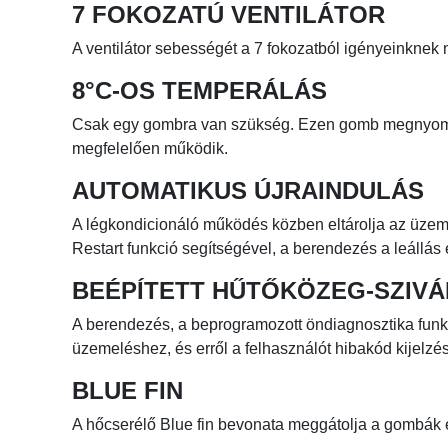
7 FOKOZATÚ VENTILÁTOR
A ventilátor sebességét a 7 fokozatból igényeinknek 
8°C-OS TEMPERÁLÁS
Csak egy gombra van szükség. Ezen gomb megnyomás
megfelelően működik.
AUTOMATIKUS ÚJRAINDULÁS
A légkondicionáló működés közben eltárolja az üzem
Restart funkció segítségével, a berendezés a leállá
BEÉPÍTETT HŰTŐKÖZEG-SZIV
A berendezés, a beprogramozott öndiagnosztika funkc
üzemeléshez, és erről a felhasználót hibakód kijelzés
BLUE FIN
A hőcserélő Blue fin bevonata meggátolja a gombák