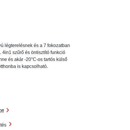
yú légterelésnek és a 7 fokozatban
 4in1 szűrő és öntisztító funkció
nne és akár -20°C-os tartós külső
tthonba is kapcsolható.
›
Off
›
űtés