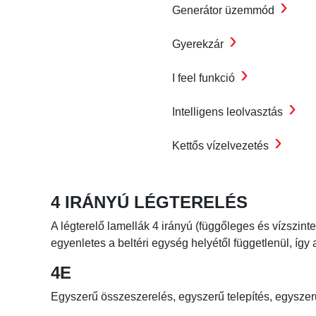
›
Generátor üzemmód
›
Gyerekzár
›
I feel funkció
›
Intelligens leolvasztás
›
Kettős vízelvezetés
4 IRÁNYÚ LÉGTERELÉS
A légterelő lamellák 4 irányú (függőleges és vízszin
egyenletes a beltéri egység helyétől függetlenül, így
4E
Egyszerű összeszerelés, egyszerű telepítés, egyszerű