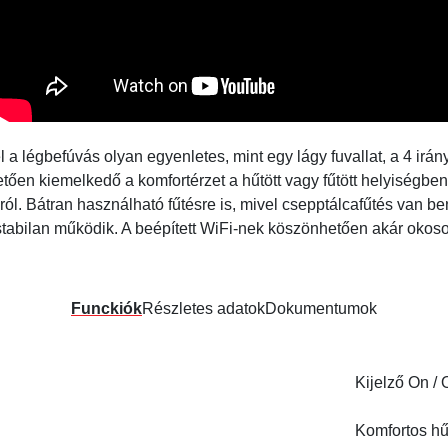
légbefúvás olyan egyenletes, mint egy lágy fuvallat, a 4 irán
tően kiemelkedő a komfortérzet a hűtött vagy fűtött helyiségben.
ól. Bátran használható fűtésre is, mivel csepptálcafűtés van be
stabilan működik. A beépített WiFi-nek köszönhetően akár okoso
Funckiók
Részletes adatok
Dokumentumok
Kijelző On / 
Komfortos h