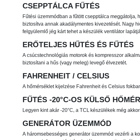
CSEPPTÁLCA FŰTÉS
Fűtési üzemmódban a fűtött csepptálca meggátolja, h
biztosítva annak akadálymentes kivezetését. Nagy h
felgyülemlő jég kárt tehet a készülék ventilátor lapá
ERŐTELJES HŰTÉS ÉS FŰTÉS
A csúcstechnológiás motorok és kompresszor alkalm
biztosítani a hűs (vagy meleg) levegő élvezetét.
FAHRENHEIT / CELSIUS
A hőmérséklet kijelzése Fahrenheit és Celsius fokban
FŰTÉS -20°C-OS KÜLSŐ HŐMÉ
Legyen kint akár -20°C, a TCL készülékek még akkor i
GENERÁTOR ÜZEMMÓD
A háromsebességes generátor üzemmód vezérli a ko