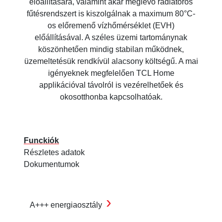
előállítására, valamint akár meglévő radiátoros
fűtésrendszert is kiszolgálnak a maximum 80°C-
os előremenő vízhőmérséklet (EVH)
előállításával. A széles üzemi tartománynak
köszönhetően mindig stabilan működnek,
üzemeltetésük rendkívül alacsony költségű. A mai
igényeknek megfelelően TCL Home
applikációval távolról is vezérelhetőek és
okosotthonba kapcsolhatóak.
Funckiók
Részletes adatok
Dokumentumok
›
A+++ energiaosztály