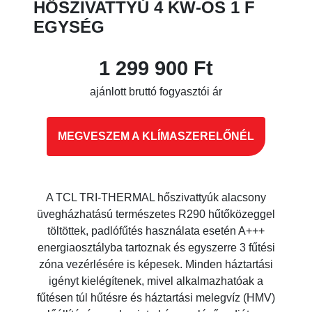
HŐSZIVATTYÚ 4 KW-OS 1 F
EGYSÉG
1 299 900 Ft
ajánlott bruttó fogyasztói ár
MEGVESZEM A KLÍMASZERELŐNÉL
A TCL TRI-THERMAL hőszivattyúk alacsony
üvegházhatású természetes R290 hűtőközeggel
töltöttek, padlófűtés használata esetén A+++
energiaosztályba tartoznak és egyszerre 3 fűtési
zóna vezérlésére is képesek. Minden háztartási
igényt kielégítenek, mivel alkalmazhatóak a
fűtésen túl hűtésre és háztartási melegvíz (HMV)