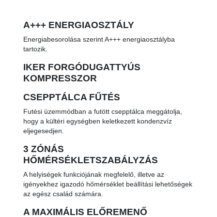
A+++ ENERGIAOSZTÁLY
Energiabesorolása szerint A+++ energiaosztályba
tartozik.
IKER FORGÓDUGATTYÚS
KOMPRESSZOR
CSEPPTÁLCA FŰTÉS
Futési üzemmódban a futött csepptálca meggátolja,
hogy a kültéri egységben keletkezett kondenzvíz
eljegesedjen.
3 ZÓNÁS
HŐMÉRSÉKLETSZABÁLYZÁS
A helyiségek funkciójának megfelelő, illetve az
igényekhez igazodó hőmérséklet beállítási lehetőségek
az egész család számára.
A MAXIMÁLIS ELŐREMENŐ