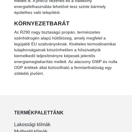
mellett is. A precíz vezérlés és a hatékony
energiafelhasználás lehetővé tesz szinte bármely
épülethez való telepítést.
KÖRNYEZETBARÁT
Az R290 nagy tisztaságú propán, természetes
szénhidrogén alapú hűtőközeg, amely megfelel a
legújabb EU szabványoknak. Kivételes termodinamikai
tulajdonságainak köszönhetően a hőszivattyúk
kiemelkedő teljesítményre képesek jelentős
energiamegtakarítás mellett. Az alacsony GWP és nulla
ODP értékek által biztosítható a fenntarthatóság egy
zöldebb jövőért.
TERMÉKPALETTÁNK
Lakossági klímák
Multisplit klímák