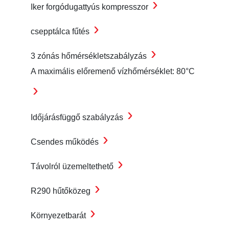
›
Iker forgódugattyús kompresszor
›
csepptálca fűtés
›
3 zónás hőmérsékletszabályzás
A maximális előremenő vízhőmérséklet: 80°C
›
›
Időjárásfüggő szabályzás
›
Csendes működés
›
Távolról üzemeltethető
›
R290 hűtőközeg
›
Környezetbarát