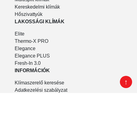
Kereskedelmi klímák
Hőszivattyúk
LAKOSSÁGI KLÍMÁK
Elite
Thermo-X PRO
Elegance
Elegance PLUS
Fresh-In 3.0
INFORMÁCIÓK
↑
Klímaszerelő keresése
Adatkezelési szabályzat
DOKUMENTUMOK
Katalógusok
Használati útmutatók
H tarifa nyilatkozatok
ELÉRHETŐSÉGEINK