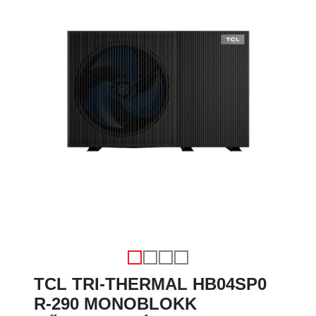
Előző
Köve
TCL TRI-THERMAL HB04SP0
R-290 MONOBLOKK