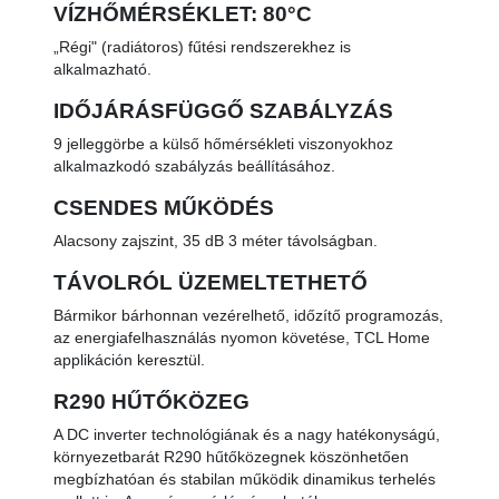
VÍZHŐMÉRSÉKLET: 80°C
„Régi" (radiátoros) fűtési rendszerekhez is
alkalmazható.
IDŐJÁRÁSFÜGGŐ SZABÁLYZÁS
9 jelleggörbe a külső hőmérsékleti viszonyokhoz
alkalmazkodó szabályzás beállításához.
CSENDES MŰKÖDÉS
Alacsony zajszint, 35 dB 3 méter távolságban.
TÁVOLRÓL ÜZEMELTETHETŐ
Bármikor bárhonnan vezérelhető, időzítő programozás,
az energiafelhasználás nyomon követése, TCL Home
applikáción keresztül.
R290 HŰTŐKÖZEG
A DC inverter technológiának és a nagy hatékonyságú,
környezetbarát R290 hűtőközegnek köszönhetően
megbízhatóan és stabilan működik dinamikus terhelés