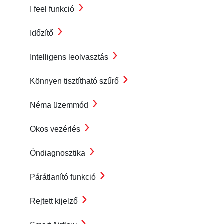
›
I feel funkció
›
Időzítő
›
Intelligens leolvasztás
›
Könnyen tisztítható szűrő
›
Néma üzemmód
›
Okos vezérlés
›
Öndiagnosztika
›
Párátlanító funkció
›
Rejtett kijelző
›