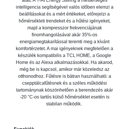
alatt. A T-AI Energy Saving a mesterséges
intelligencia segítségével valós időben elemzi a
beállításokat és a mért értékeket, előrejelzi a
hőmérsékleti trendeket és a hűtési igényeket,
majd a kompresszor frekvenciájának
finomhangolásával akár 35%-os
energiamegtakarítással teremti meg a kívánt
komfortérzetet. A mai igényeknek megfelelően a
készülék kompatibilis a TCL HOME, a Google
Home és az Alexa alkalmazásokkal. Ha akarod,
még be is kapcsol, amikor már közeledsz az
otthonodhoz. Fűtésre is bátran használható: a
csepptálcafűtésnek és a széles működési
tartománynak köszönhetően a berendezés akár
-20 °C-os tartós külső hőmérséklet esetén is
stabilan működik.