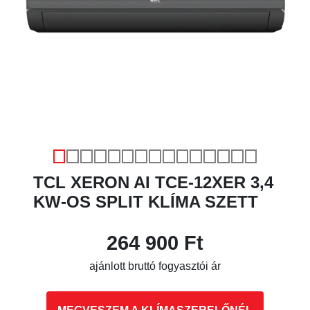
Előző
Köve
TCL XERON AI TCE-12XER 3,4
KW-OS SPLIT KLÍMA SZETT
264 900 Ft
ajánlott bruttó fogyasztói ár