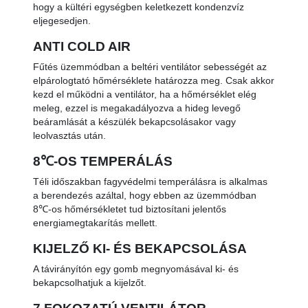
hogy a kültéri egységben keletkezett kondenzvíz
eljegesedjen.
ANTI COLD AIR
Fűtés üzemmódban a beltéri ventilátor sebességét az
elpárologtató hőmérséklete határozza meg. Csak akkor
kezd el működni a ventilátor, ha a hőmérséklet elég
meleg, ezzel is megakadályozva a hideg levegő
beáramlását a készülék bekapcsolásakor vagy
leolvasztás után.
8℃-OS TEMPERÁLÁS
Téli időszakban fagyvédelmi temperálásra is alkalmas
a berendezés azáltal, hogy ebben az üzemmódban
8℃-os hőmérsékletet tud biztosítani jelentős
energiamegtakarítás mellett.
KIJELZŐ KI- ÉS BEKAPCSOLÁSA
A távirányítón egy gomb megnyomásával ki- és
bekapcsolhatjuk a kijelzőt.