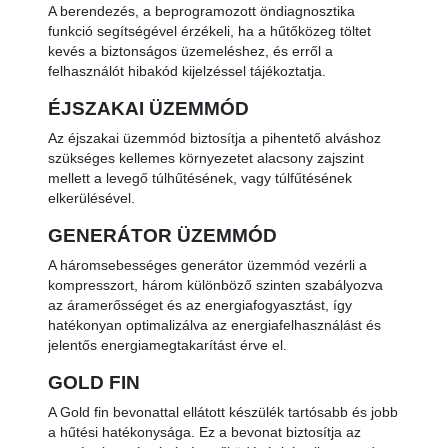
A berendezés, a beprogramozott öndiagnosztika
funkció segítségével érzékeli, ha a hűtőközeg töltet
kevés a biztonságos üzemeléshez, és erről a
felhasználót hibakód kijelzéssel tájékoztatja.
ÉJSZAKAI ÜZEMMÓD
Az éjszakai üzemmód biztosítja a pihentető alváshoz
szükséges kellemes környezetet alacsony zajszint
mellett a levegő túlhűtésének, vagy túlfűtésének
elkerülésével.
GENERÁTOR ÜZEMMÓD
A háromsebességes generátor üzemmód vezérli a
kompresszort, három különböző szinten szabályozva
az áramerősséget és az energiafogyasztást, így
hatékonyan optimalizálva az energiafelhasználást és
jelentős energiamegtakarítást érve el.
GOLD FIN
A Gold fin bevonattal ellátott készülék tartósabb és jobb
a hűtési hatékonysága. Ez a bevonat biztosítja az