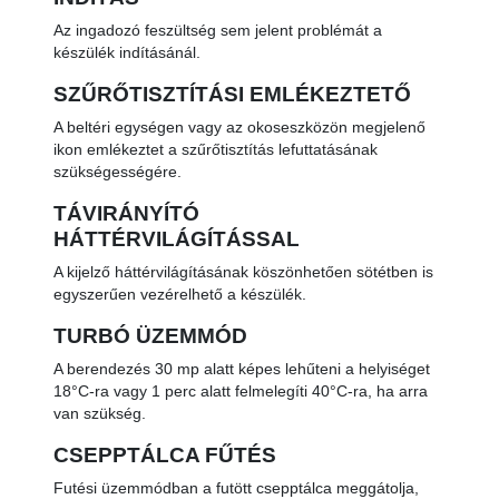
Az ingadozó feszültség sem jelent problémát a
készülék indításánál.
SZŰRŐTISZTÍTÁSI EMLÉKEZTETŐ
A beltéri egységen vagy az okoseszközön megjelenő
ikon emlékeztet a szűrőtisztítás lefuttatásának
szükségességére.
TÁVIRÁNYÍTÓ
HÁTTÉRVILÁGÍTÁSSAL
A kijelző háttérvilágításának köszönhetően sötétben is
egyszerűen vezérelhető a készülék.
TURBÓ ÜZEMMÓD
A berendezés 30 mp alatt képes lehűteni a helyiséget
18°C-ra vagy 1 perc alatt felmelegíti 40°C-ra, ha arra
van szükség.
CSEPPTÁLCA FŰTÉS
Futési üzemmódban a futött csepptálca meggátolja,