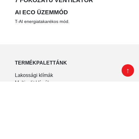
7 FOKOZATÚ VENTILÁTOR
AI ECO ÜZEMMÓD
T-AI energiatakarékos mód.
TERMÉKPALETTÁNK
↑
Lakossági klímák
Multisplit klímák
Kereskedelmi klímák
Hőszivattyúk
LAKOSSÁGI KLÍMÁK
Elite
Thermo-X PRO
Elegance