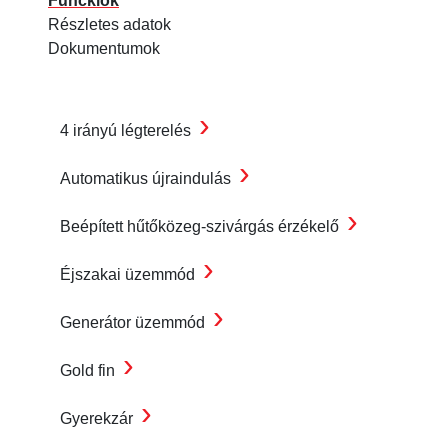
Funckiók
Részletes adatok
Dokumentumok
›
4 irányú légterelés
›
Automatikus újraindulás
›
Beépített hűtőközeg-szivárgás érzékelő
›
Éjszakai üzemmód
›
Generátor üzemmód
›
Gold fin
›
Gyerekzár