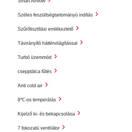
Smart Airflow
›
Széles feszültségtartományú indítás
›
Szűrőtisztítási emlékeztető
›
Távirányító háttérvilágítással
›
Turbó üzemmód
›
csepptálca fűtés
›
Anti cold air
›
8℃-os temperálás
›
Kijelző ki- és bekapcsolása
›
7 fokozatú ventilátor