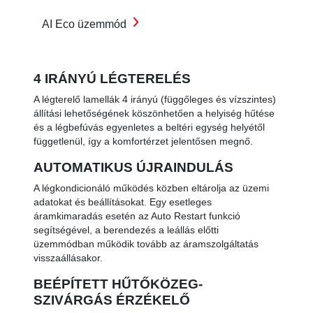
›
AI Eco üzemmód
4 IRÁNYÚ LÉGTERELÉS
A légterelő lamellák 4 irányú (függőleges és vízszintes)
állítási lehetőségének köszönhetően a helyiség hűtése
és a légbefúvás egyenletes a beltéri egység helyétől
függetlenül, így a komfortérzet jelentősen megnő.
AUTOMATIKUS ÚJRAINDULÁS
A légkondicionáló működés közben eltárolja az üzemi
adatokat és beállításokat. Egy esetleges
áramkimaradás esetén az Auto Restart funkció
segítségével, a berendezés a leállás előtti
üzemmódban működik tovább az áramszolgáltatás
visszaállásakor.
BEÉPÍTETT HŰTŐKÖZEG-
SZIVÁRGÁS ÉRZÉKELŐ