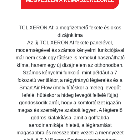
MEGVESZEM A KLÍMASZERELŐNÉL
TCL XERON AI: a megfizethető fekete és okos
dizájnklíma
Az új TCL XERON AI fekete panelével,
modernségével és számos kényelmi funkciójával
már nem csak egy fűtésre is remekül használható
klíma, hanem egy új dizájnelem az otthonodban.
Számos kényelmi funkció, mint például a 7
fokozatú ventilátor, a négyirányú légterelés és a
Smart Air Flow (mely fűtéskor a meleg levegőt
lefelé, hűtéskor a hideg levegőt felfelé fújja)
gondoskodik arról, hogy a komfortérzet igazán
magas és személyre szabott legyen. A légterelő
gödros kialakítása, amit a golflabda
aerodinamikája ihletett, a légáramlást
magasabbra és messzebbre vezeti a mennyezet