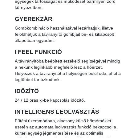
egységek tartósságát és működését bármilyen zord
környezetben.
GYEREKZÁR
Gombkombináció használatával lezárhatjuk, illetve
feloldhatjuk a távirányító gombjait be- és kikapcsolt
állapotban egyaránt.
I FEEL FUNKCIÓ
A távirányítóba beépített érzékelő segítségével mindig
a nekünk leginkább megfelelő lesz a hőérzet.
Helyezzük a távirányítót a helyiségen belül oda, ahol a
legtöbbet tartózkodunk.
IDŐZÍTŐ
24 / 12 órás ki-be kapcsolás időzítő.
INTELLIGENS LEOLVASZTÁS
Fűtési üzemmódban, alacsony külső hőmérséklet
esetén az automata leolvasztás funkció bekapcsol a
kültéri egység jégmentesítése és az optimális